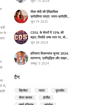
भावुक संदेश
जुल॰ 15 2024
्त
पीएम मोदी की ऐतिहासिक
1
क्रोएशिया यात्रा: भारत-क्रोएशिया
संबंधों में नया अध्याय
जून 19 2025
 बड़ी
CDSL के शेयरों में 13% की
धन के
बढ़त; रिकॉर्ड उच्च स्तर पर, बोर्ड
पवार
2 जुलाई को बोनस इश्यू पर विचार
जून 28 2024
करेगा
हरियाणा विधानसभा चुनाव 2024:
मतगणना, प्रतिद्वंद्विता और लाइव
CP
परिणाम देखें
अक्तू॰ 5 2024
 यह
टैग
तथा
रे थे,
क्रिकेट
भारत
फुटबॉल
शाती
शेयर बाजार
इंग्लैंड
मुंबई इंडियंस
कांग्रेस