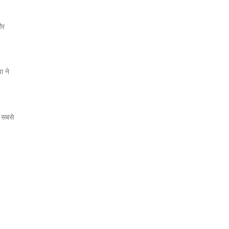
और
ा ने
ी सबसे