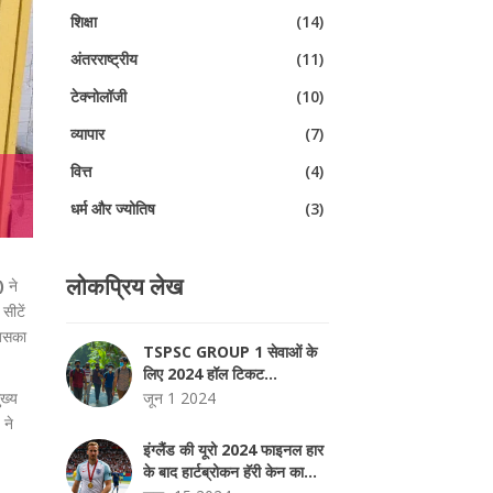
शिक्षा
(14)
अंतरराष्ट्रीय
(11)
टेक्नोलॉजी
(10)
व्यापार
(7)
वित्त
(4)
धर्म और ज्योतिष
(3)
लोकप्रिय लेख
)
ने
सीटें
जिसका
TSPSC GROUP 1 सेवाओं के
लिए 2024 हॉल टिकट
TSPSC.GOV.IN पर जारी
ुख्य
जून 1 2024
 ने
इंग्लैंड की यूरो 2024 फाइनल हार
के बाद हार्टब्रोकन हॅरी केन का