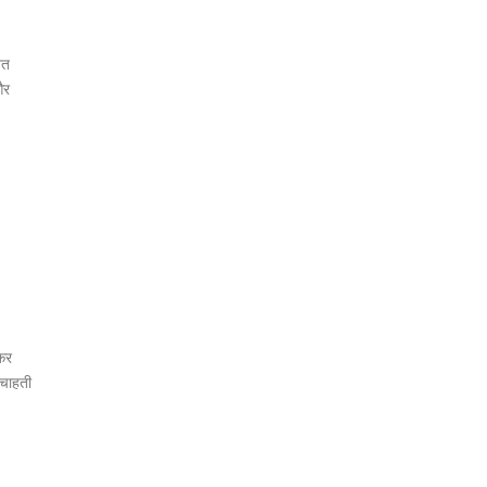
शत
और
्कर
 चाहती