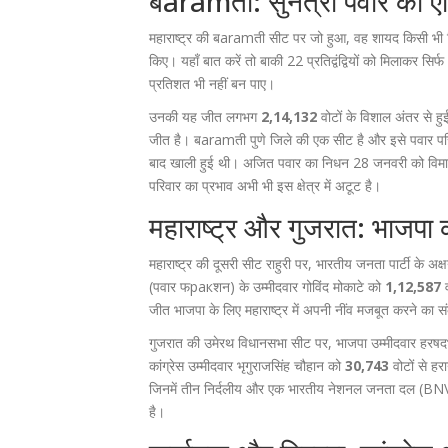
बaramती: सुनेत्रा पवार का ऐ
महाराष्ट्र की बaramती सीट पर जो हुआ, वह शायद किसी भी वि
किए। यहाँ बात करें तो बाकी 22 प्रतिद्वंद्वियों को मिलाकर सिर्
प्रतिशत भी नहीं बन पाए।
उनकी यह जीत लगभग
2,14,132
वोटों के विशाल अंतर से हुई
जीत है। बaramती पुणे जिले की एक सीट है और इसे पवार परिवा
बाद खाली हुई थी। अजित पवार का निधन 28 जनवरी को विमान दुर
परिवार का प्रभाव अभी भी इस क्षेत्र में अटूट है।
महाराष्ट्र और गुजरात: भाजपा 
महाराष्ट्र की दूसरी सीट राहुरी पर,
भारतीय जनता पार्टी
के
अक्
(पवार फракशन) के उम्मीदवार गोविंद मोकाटे को
1,12,587
व
जीत भाजपा के लिए महाराष्ट्र में अपनी नींव मजबूत करने का स
गुजरात की उमेरथ विधानसभा सीट पर, भाजपा उम्मीदवार
हरषद
कांग्रेस उम्मीदवार भृगुराजसिंह चौहान को
30,743
वोटों से हर
जिनमें तीन निर्दलीय और एक भारतीय नेशनल जनता दल (BNVD
है।