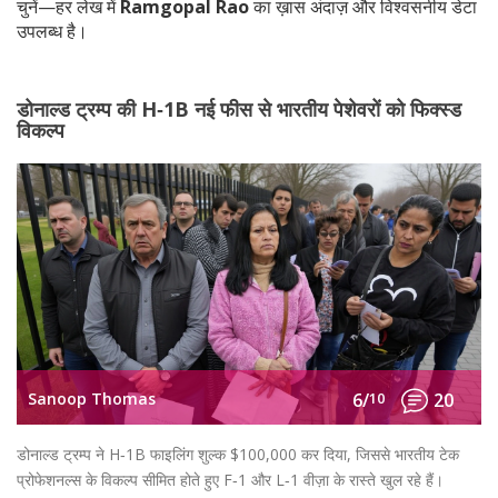
चुनें—हर लेख में
Ramgopal Rao
का ख़ास अंदाज़ और विश्वसनीय डेटा
उपलब्ध है।
डोनाल्ड ट्रम्प की H‑1B नई फीस से भारतीय पेशेवरों को फिक्स्ड
विकल्प
Sanoop Thomas
6/
10
20
डोनाल्ड ट्रम्प ने H‑1B फाइलिंग शुल्क $100,000 कर दिया, जिससे भारतीय टेक
प्रोफेशनल्स के विकल्प सीमित होते हुए F‑1 और L‑1 वीज़ा के रास्ते खुल रहे हैं।