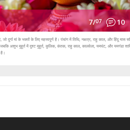
7/
07
10
जो दुर्गा मां के भक्तों के लिए महत्त्वपूर्ण है। पंचांग में तिथि, नक्षत्र, राहु काल, और हिंदू मास 
, जबकि अशुभ मुहूर्त में दुश्ट मुहूर्त, कुलिक, कंतक, राहु काल, कालवेला, यमघंट, और यमगंडा शा
 है।