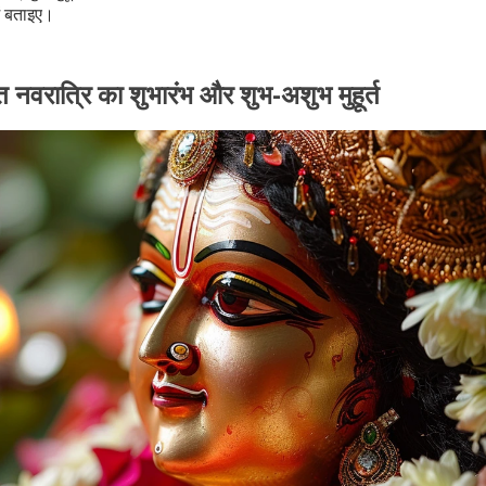
ें बताइए।
 नवरात्रि का शुभारंभ और शुभ-अशुभ मुहूर्त