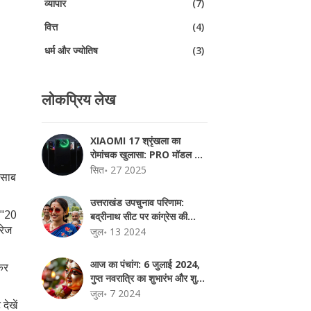
व्यापार
(7)
वित्त
(4)
धर्म और ज्योतिष
(3)
लोकप्रिय लेख
ा
XIAOMI 17 श्रृंखला का
रोमांचक खुलासा: PRO मॉडल की
अद्भुत तकनीक
सित॰ 27 2025
िसाब
उत्तराखंड उपचुनाव परिणाम:
 "20
बद्रीनाथ सीट पर कांग्रेस की
वरेज
बढ़त, बीजेपी को झटका
जुल॰ 13 2024
आज का पंचांग: 6 जुलाई 2024,
 कर
गुप्त नवरात्रि का शुभारंभ और शुभ-
अशुभ मुहूर्त
जुल॰ 7 2024
देखें