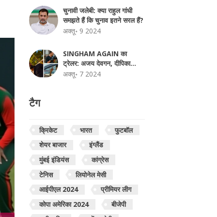
चुनावी जलेबी: क्या राहुल गांधी
समझते हैं कि चुनाव इतने सरल हैं?
अक्तू॰ 9 2024
SINGHAM AGAIN का
ट्रेलर: अजय देवगन, दीपिका
पादुकोण, करीना कपूर और अक्षय
अक्तू॰ 7 2024
कुमार स्टारर रोहित शेट्टी की नई
एक्शन फिल्म
टैग
क्रिकेट
भारत
फुटबॉल
शेयर बाजार
इंग्लैंड
मुंबई इंडियंस
कांग्रेस
टेनिस
लियोनेल मेसी
आईपीएल 2024
प्रीमियर लीग
कोपा अमेरिका 2024
बीजेपी