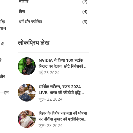
व्यापार
(7)
वित्त
(4)
ाकि
धर्म और ज्योतिष
(3)
्यान
लोकप्रिय लेख
में
े
NVIDIA ने किया 10X स्टॉक
स्प्लिट का ऐलान, छोटे निवेशकों के
लिए बड़ी खुशखबरी
मई 23 2024
र और
आर्थिक सर्वेक्षण, बजट 2024
ें—हम
LIVE: भारत की जीडीपी वृद्धि
6.5-7% पर पहुंची
जुल॰ 22 2024
बिहार के विशेष सहायता की घोषणा
पर नीतीश कुमार की प्रतिक्रिया,
विशेष राज्य का दर्जा विवाद की जड़
जुल॰ 23 2024