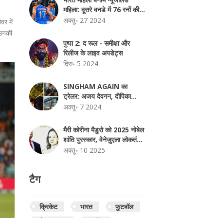
महिला: दूसरे वनडे में 76 रनों की
रोमांचक जीत से न्यूजीलैंड ने की
अक्तू॰ 27 2024
वर में
श्रृंखला बराबर
 उनकी
पुष्पा 2: द रूल - समीक्षा और
रिलीज के लाइव अपडेट्स
दिस॰ 5 2024
SINGHAM AGAIN का
ट्रेलर: अजय देवगन, दीपिका
पादुकोण, करीना कपूर और अक्षय
अक्तू॰ 7 2024
कुमार स्टारर रोहित शेट्टी की नई
एक्शन फिल्म
मैरी कोरीना मैडुरो को 2025 नोबेल
शांति पुरस्कार, वेनेज़ुएला लोकतंत्र
का प्रतीक
अक्तू॰ 10 2025
टैग
क्रिकेट
भारत
फुटबॉल