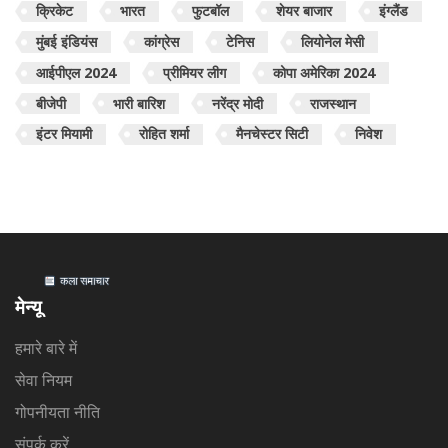
क्रिकेट
भारत
फुटबॉल
शेयर बाजार
इंग्लैंड
मुंबई इंडियंस
कांग्रेस
टेनिस
लियोनेल मेसी
आईपीएल 2024
प्रीमियर लीग
कोपा अमेरिका 2024
बीजेपी
भारी बारिश
नरेंद्र मोदी
राजस्थान
इंटर मियामी
रोहित शर्मा
मैनचेस्टर सिटी
निवेश
मेन्यू
हमारे बारे में
सेवा नियम
गोपनीयता नीति
संपर्क करें