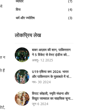
व्यापार
(7)
ें
वित्त
(4)
धर्म और ज्योतिष
(3)
लोकप्रिय लेख
बाबर आज़ाम की शान, पाकिस्तान
ने 5 विकेट से वेस्ट इंडीज को
ोत न
हराया – पहला ODI जीत
अक्तू॰ 12 2025
 हैं
U19 एशिया कप 2024: भारत
और पाकिस्तान के मुकाबले में संघर्ष,
भारतीय टीम ने जल्दी गंवाए तीन
नव॰ 30 2024
विकेट
विराट कोहली, स्मृति मंधाना और
विद्युत जामवाल का साहसिक चुनाव
'CHOOSEBOLD 2.0'
जून 6 2024
र्ट,
अभियान में