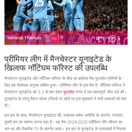
Sanoop Thomas
8/
12
5
प्रीमियर लीग में मैनचेस्टर यूनाइटेड के
खिलाफ नॉटिंघम फॉरेस्ट की उपलब्धि
मैनचेस्टर यूनाइटेड और नॉटिंघम फॉरेस्ट के बीच का हालिया मैच फुटबॉल प्रेमियों के
लिए एक रोमांचक अनुभव साबित हुआ। प्रीमियर लीग के इस मैच में, नॉटिंघम फॉरेस्ट ने
मैनचेस्टर यूनाइटेड को 3-2 से मात देकर
फुटबॉल
जगत में एक महत्वपूर्ण जीत दर्ज की।
यूनाइटेड के घरेलू मैदान ओल्ड ट्रैफर्ड पर खेले गए इस मुकाबले ने सभी आशाओं को मात
दी।
इस हार के साथ, मैनचेस्टर यूनाइटेड की, प्रबंधक रूबेन अमोरिम के अंतर्गत, लगातार
दूसरी हार का सामना करना पड़ा है। यह मैच 2024-2025 प्रीमियर लीग सीजन का
भाग था और मैचवीक 15 के अंतर्गत आया। इस हार से यूनाइटेड के प्रशंसकों में निराशा