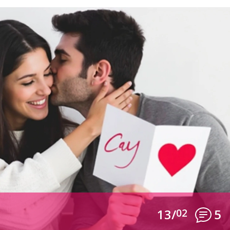
13/
02
5