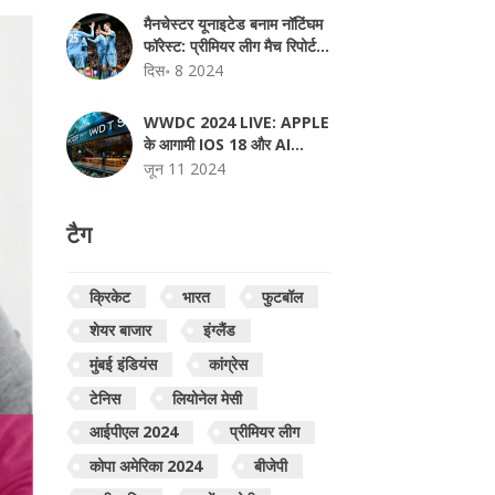
मैनचेस्टर यूनाइटेड बनाम नॉटिंघम
फॉरेस्ट: प्रीमियर लीग मैच रिपोर्ट
और अपडेट
दिस॰ 8 2024
WWDC 2024 LIVE: APPLE
के आगामी IOS 18 और AI
अपडेट की बड़ी घोषणाएं
जून 11 2024
टैग
क्रिकेट
भारत
फुटबॉल
शेयर बाजार
इंग्लैंड
मुंबई इंडियंस
कांग्रेस
टेनिस
लियोनेल मेसी
आईपीएल 2024
प्रीमियर लीग
कोपा अमेरिका 2024
बीजेपी