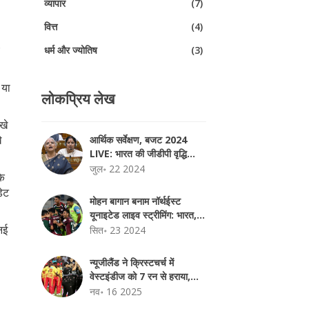
व्यापार
(7)
वित्त
(4)
य
धर्म और ज्योतिष
(3)
 या
लोकप्रिय लेख
खे
े
आर्थिक सर्वेक्षण, बजट 2024
LIVE: भारत की जीडीपी वृद्धि
6.5-7% पर पहुंची
जुल॰ 22 2024
कि
डेट
मोहन बागान बनाम नॉर्थईस्ट
यूनाइटेड लाइव स्ट्रीमिंग: भारत,
नई
यूएसए, यूके में कैसे देखें ISL
सित॰ 23 2024
2024-25 मैच
न्यूजीलैंड ने क्रिस्टचर्च में
वेस्टइंडीज को 7 रन से हराया,
डेरल मिचेल की शतक पारी ने दिया
नव॰ 16 2025
फैसला