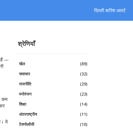
दिल्ली बारिश अलर्ट
श्रेणियाँ
हैं —
खेल
(89)
ारी
समाचार
(32)
राजनीति
(29)
मनोरंजन
(23)
से कम
शिक्षा
(14)
 कर
अंतरराष्ट्रीय
(11)
ै। ये
टेक्नोलॉजी
(10)