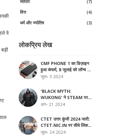
व्यापार
(7)
वित्त
(4)
 उनकी
धर्म और ज्योतिष
(3)
ले वे
लोकप्रिय लेख
 बड़ी
CMF PHONE 1 का डिज़ाइन
हुआ कंफर्म, 8 जुलाई को लॉन्च से
पहले देखिए खासियतें
जुल॰ 3 2024
'BLACK MYTH:
WUKONG' ने STEAM पर
स्ट
'ELDEN RING' और
अग॰ 21 2024
'CYBERPUNK 2077' के
रिकॉर्ड तोड़े
सवाल
CTET उत्तर कुंजी 2024 जारी:
CTET.NIC.IN पर सीधे लिंक
और जांच करने की चरण-दर-चरण
जुल॰ 24 2024
गाइड