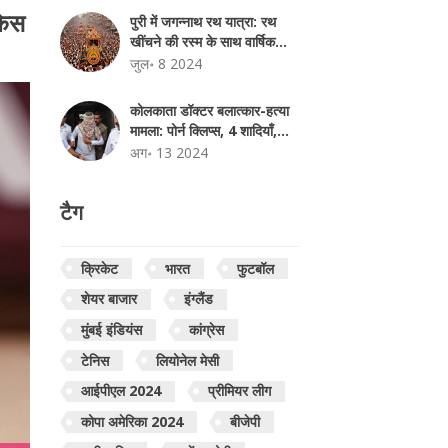
किस
पुरी में जगन्नाथ रथ यात्रा: रथ
खींचने की रस्म के साथ वार्षिक
महोत्सव की हुई शुरुआत
जुल॰ 8 2024
कोलकाता डॉक्टर बलात्कार-हत्या
मामला: पोर्न क्लिप्स, 4 शादियाँ,
अपराधी संजय रॉय के आरजी कर
अग॰ 13 2024
मेडिकल कॉलेज में कई कारनामे
टैग
क्रिकेट
भारत
फुटबॉल
शेयर बाजार
इंग्लैंड
मुंबई इंडियंस
कांग्रेस
टेनिस
लियोनेल मेसी
आईपीएल 2024
प्रीमियर लीग
कोपा अमेरिका 2024
बीजेपी