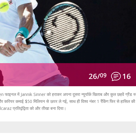
26/
09
16
 फाइनल में Jannik Sinner को हराकर अपना दूसरा न्यूयॉर्क खिताब और कुल छहवें ग्रैंड स्
और करियर कमाई $50 मिलियन से ऊपर ले गई, साथ ही विश्व नंबर 1 रैंकिंग फिर से हासिल क
caraz प्रतिद्वंद्विता को और तीखा बना दिया।