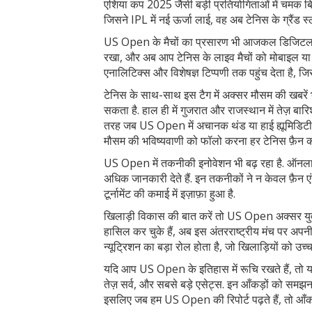
एशिया कप 2025 जैसी बड़ी प्रतियोगिताओं में चमक बिख
जिसने IPL में नई ऊर्जा लाई, वह अब टेनिस के ग्रैंड स्ल
US Open के मैचों का प्रसारण भी आजकल डिजिटल प्लेटफ़
रखा, और अब आप टेनिस के लाइव मैचों को मोबाइल या टे
एनालिटिक्स और विशेषज्ञ टिप्पणी तक पहुंच देता है, जि
टेनिस के साथ-साथ इस टैग में अक्सर मौसम की खबरें भ
सकता है. हाल ही में गुजरात और राजस्थान में तेज़ 
तरह जब US Open में अचानक थंड या हाई ह्यूमिडिटी आ
मौसम की भविष्यवाणी को फॉलो करना हर टेनिस फ़ैन क
US Open में तकनीकी इनोवेशन भी बढ़ रहा है. ऑनलाइन
अधिक जानकारी देते हैं. इन तकनीकों ने न केवल फ़ैन ए
टूर्नामेंट की कमाई में इज़ाफ़ा हुआ है.
खिलाड़ी विकास की बात करें तो US Open अक्सर युवा 
हासिल कर चुके हैं, अब इस अंतरराष्ट्रीय मंच पर अपनी 
न्यूट्रिशन का बड़ा रोल होता है, जो खिलाड़ियों को उच्च
यदि आप US Open के इतिहास में रूचि रखते हैं, तो यह
तेज़ सर्व, और सबसे बड़े एसेट्स. इन आँकड़ों को समझना
इसलिए जब हम US Open की रिपोर्ट पढ़ते हैं, तो आँ