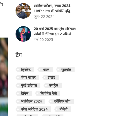
ॉय
आर्थिक सर्वेक्षण, बजट 2024
LIVE: भारत की जीडीपी वृद्धि
6.5-7% पर पहुंची
जुल॰ 22 2024
20 मार्च 2025 का प्रेम राशिफल:
संबंधों में गंभीरता इन 2 राशियों के
लिए बन सकती है चुनौती
मार्च 20 2025
टैग
क्रिकेट
भारत
फुटबॉल
शेयर बाजार
इंग्लैंड
मुंबई इंडियंस
कांग्रेस
टेनिस
लियोनेल मेसी
आईपीएल 2024
प्रीमियर लीग
कोपा अमेरिका 2024
बीजेपी