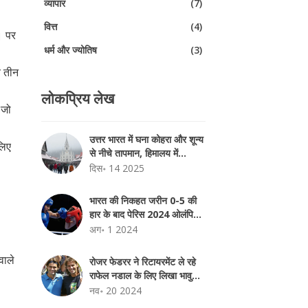
व्यापार
(7)
वित्त
(4)
। पर
धर्म और ज्योतिष
(3)
े तीन
लोकप्रिय लेख
 जो
उत्तर भारत में घना कोहरा और शून्य
लिए
से नीचे तापमान, हिमालय में
बर्फबारी का अलर्ट
दिस॰ 14 2025
भारत की निकहत जरीन 0-5 की
हार के बाद पेरिस 2024 ओलंपिक्स
से बाहर
अग॰ 1 2024
वाले
रोजर फेडरर ने रिटायरमेंट ले रहे
राफेल नडाल के लिए लिखा भावुक
पत्र: एक युग का समापन
नव॰ 20 2024