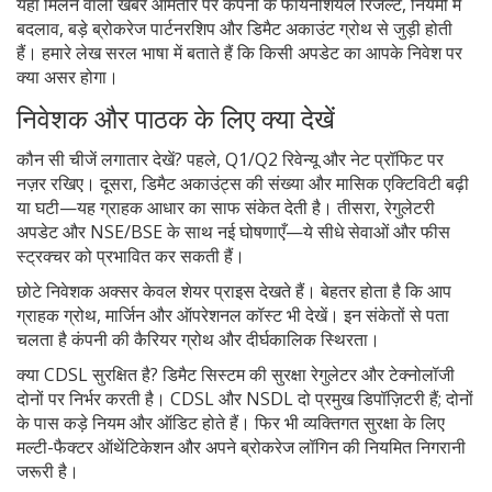
यहाँ मिलने वाली खबरें आमतौर पर कंपनी के फायनेंशियल रिजल्ट, नियमों में
बदलाव, बड़े ब्रोकरेज पार्टनरशिप और डिमैट अकाउंट ग्रोथ से जुड़ी होती
हैं। हमारे लेख सरल भाषा में बताते हैं कि किसी अपडेट का आपके निवेश पर
क्या असर होगा।
निवेशक और पाठक के लिए क्या देखें
कौन सी चीजें लगातार देखें? पहले, Q1/Q2 रिवेन्यू और नेट प्रॉफिट पर
नज़र रखिए। दूसरा, डिमैट अकाउंट्स की संख्या और मासिक एक्टिविटी बढ़ी
या घटी—यह ग्राहक आधार का साफ संकेत देती है। तीसरा, रेगुलेटरी
अपडेट और NSE/BSE के साथ नई घोषणाएँ—ये सीधे सेवाओं और फीस
स्ट्रक्चर को प्रभावित कर सकती हैं।
छोटे निवेशक अक्सर केवल शेयर प्राइस देखते हैं। बेहतर होता है कि आप
ग्राहक ग्रोथ, मार्जिन और ऑपरेशनल कॉस्ट भी देखें। इन संकेतों से पता
चलता है कंपनी की कैरियर ग्रोथ और दीर्घकालिक स्थिरता।
क्या CDSL सुरक्षित है? डिमैट सिस्टम की सुरक्षा रेगुलेटर और टेक्नोलॉजी
दोनों पर निर्भर करती है। CDSL और NSDL दो प्रमुख डिपॉज़िटरी हैं; दोनों
के पास कड़े नियम और ऑडिट होते हैं। फिर भी व्यक्तिगत सुरक्षा के लिए
मल्टी-फैक्टर ऑथेंटिकेशन और अपने ब्रोकरेज लॉगिन की नियमित निगरानी
जरूरी है।