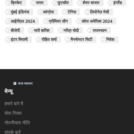
क्रिकेट
भारत
फुटबॉल
शेयर बाजार
इंग्लैंड
मुंबई इंडियंस
कांग्रेस
टेनिस
लियोनेल मेसी
आईपीएल 2024
प्रीमियर लीग
कोपा अमेरिका 2024
बीजेपी
भारी बारिश
नरेंद्र मोदी
राजस्थान
इंटर मियामी
रोहित शर्मा
मैनचेस्टर सिटी
निवेश
मेन्यू
हमारे बारे में
सेवा नियम
गोपनीयता नीति
संपर्क करें