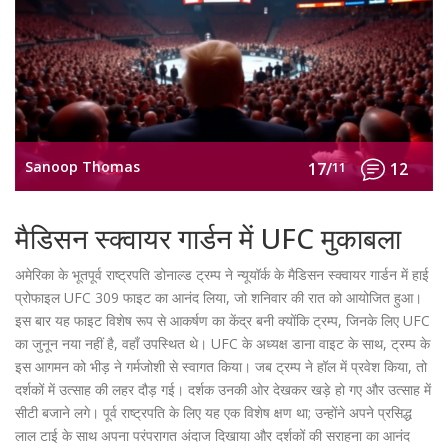
Sanoop Thomas
17/
11
12
मैडिसन स्क्वायर गार्डन में UFC मुकाबला
अमेरिका के भूतपूर्व राष्ट्रपति डोनाल्ड ट्रम्प ने न्यूयॉर्क के मैडिसन स्क्वायर गार्डन में हाई
प्रोफाइल UFC 309 फाइट का आनंद लिया, जो शनिवार की रात को आयोजित हुआ।
इस बार यह फाइट विशेष रूप से आकर्षण का केंद्र बनी क्योंकि ट्रम्प, जिनके लिए UFC
का जुनून नया नहीं है, वहाँ उपस्थित थे। UFC के अध्यक्ष डाना वाइट के साथ, ट्रम्प के
इस आगमन को भीड़ ने गर्मजोशी से स्वागत किया। जब ट्रम्प ने हॉल में प्रवेश किया, तो
दर्शकों में उत्साह की लहर दौड़ गई। दर्शक उनकी ओर देखकर खड़े हो गए और उत्साह में
सीटी बजाने लगे। पूर्व राष्ट्रपति के लिए यह एक विशेष क्षण था; उन्होंने अपने प्रसिद्ध
लाल टाई के साथ अपना परंपरागत अंदाज दिखाया और दर्शकों की सराहना का आनंद