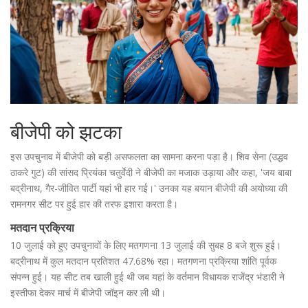
बीजेपी को झटका
इस उपचुनाव में बीजेपी को बड़ी असफलता का सामना करना पड़ा है। शिव सेना (उद्धव
ठाकरे गुट) की सांसद प्रियंका चतुर्वेदी ने बीजेपी का मजाक उड़ाया और कहा, 'जय बाबा
बद्रीनाथ, गैर-जीवित पार्टी यहां भी हार गई।' उनका यह बयान बीजेपी की अयोध्या की
रामनगर सीट पर हुई हार की तरफ इशारा करता है।
मतदान प्रक्रिया
10 जुलाई को हुए उपचुनावों के लिए मतगणना 13 जुलाई की सुबह 8 बजे शुरू हुई।
बद्रीनाथ में कुल मतदान प्रतिशत 47.68% रहा। मतगणना प्रक्रिया शांति पूर्वक
संपन्न हुई। यह सीट तब खाली हुई थी जब यहां के वर्तमान विधायक राजेंद्र भंडारी ने
इस्तीफा देकर मार्च में बीजेपी जॉइन कर ली थी।