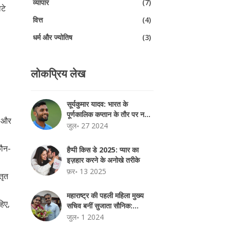
व्यापार
(7)
ोटे
वित्त
(4)
धर्म और ज्योतिष
(3)
लोकप्रिय लेख
सूर्यकुमार यादव: भारत के
पूर्णकालिक कप्तान के तौर पर नई
ै और
जिम्मेदारी
जुल॰ 27 2024
कौन-
हैप्पी किस डे 2025: प्यार का
इज़हार करने के अनोखे तरीके
फ़र॰ 13 2025
तृत
महाराष्ट्र की पहली महिला मुख्य
हिए,
सचिव बनीं सुजाता सौनिक:
ऐतिहासिक कदम
जुल॰ 1 2024