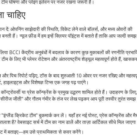
ा टीम घोषणा और प्लेइंग इलेवन पर नजर रखना जरूरी है।
ना चाहिए
ान दें: ओपनिंग साझेदारी की स्थिति, विकेट लेने वाले बॉलर्स, और मध्य ओवरों की
बनती हैं। न्यूज फ़ीड में हम इन्हें क्लियर पॉइंट्स में बताते हैं ताकि आप जल्दी समझ
ालिया BCCI केंद्रीय अनुबंधों में बदलाव के कारण कुछ मुकाबलों की रणनीति प्रभा
 टीम के लिए भी प्लेयर रोटेशन और अंतरराष्ट्रीय शेड्यूल महत्वपूर्ण होते हैं, खास
लेवन और पिच रिपोर्ट पढ़िए, टॉस के बाद शुरुआती 10 ओवर पर नजर रखिए और महत्वपू
ट, हाइलाइट्स और विशेषज्ञ टिप्स एक जगह पढ़ पाएंगे।
र कॉन्ट्रोवर्सी या प्रेस कॉन्फ्रेंस के प्रमुख उद्धरण शामिल होते हैं। उदाहरण के लिए
ी20 सीरीज जीती" और गौतम गंभीर के तंज पर लेख पढ़कर आप पूरी तस्वीर तुरंत समझ
इंग्लैंड क्रिकेट टीम" बुकमार्क कर लें। यहाँ हर नई पोस्ट, प्रेस कॉन्फ्रेंस और म
तलाश है? वेबसाइट सर्च में टीम का नाम डालें और ताज़ा आर्टिकल सीधे मिल जाएग
ंट में बताइए—हम उसे प्राथमिकता से कवर करेंगे।