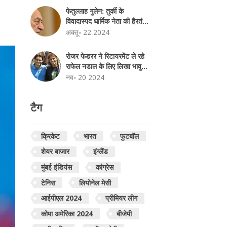
फेतुल्लाह गुलेन: तुर्की के
विवादास्पद धार्मिक नेता की हैरतंगेज
यात्रा
अक्तू॰ 22 2024
रोजर फेडरर ने रिटायरमेंट ले रहे
राफेल नडाल के लिए लिखा भावुक
पत्र: एक युग का समापन
नव॰ 20 2024
टैग
क्रिकेट
भारत
फुटबॉल
शेयर बाजार
इंग्लैंड
मुंबई इंडियंस
कांग्रेस
टेनिस
लियोनेल मेसी
आईपीएल 2024
प्रीमियर लीग
कोपा अमेरिका 2024
बीजेपी