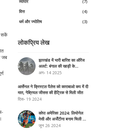
व्यापार
(7)
वित्त
(4)
धर्म और ज्योतिष
(3)
 सकें
लोकप्रिय लेख
वित
कर जब
झारखंड में भारी बारिश का ऑरेंज
अलर्ट: बंगाल की खाड़ी के
चक्रवात से बढ़ा खतरा
अग॰ 14 2025
र्ण
आर्सेनल ने क्रिस्टल पैलेस को काराबाओ कप में दी
,
मात, गेब्रियल जीसस की हैट्रिक से मिली जीत
दिस॰ 19 2024
ैच-
कोपा अमेरिका 2024: लियोनेल
ा।
मेसी और अर्जेंटीना बनाम चिली का
महा-मुकाबला मेटलाइफ स्टेडियम में
जून 26 2024