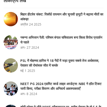
लोकप्रिय लेख
बिहार हीटवेव संकट: रिकॉर्ड तापमान और चुनावी ड्यूटी ने बढ़ाया मौतों का
आंकड़ा
अप्रैल 24 2025
नबन्ना अभिजान रैली: पश्चिम बंगाल सचिवालय बना किला विरोध प्रदर्शन
से पहले
अग॰ 27 2024
PSL में मोहम्मद हारिस ने 18 गेंदों में जड़ा दूसरा सबसे तेज अर्धशतक,
पेशावर की रोमांचक जीत में चमके
मई 1 2025
NEET PG 2024 एडमिट कार्ड लाइव अपडेट्स: NBE ने हॉल टिकट
जारी किया, परीक्षा विवरण और अनिवार्य आवश्यकताएँ
अग॰ 8 2024
कोरी ग्रेव्स ने लौटे WWE स्मैकडाऊन पर, ब्रॉक लेस्नर के दो F‑5 के