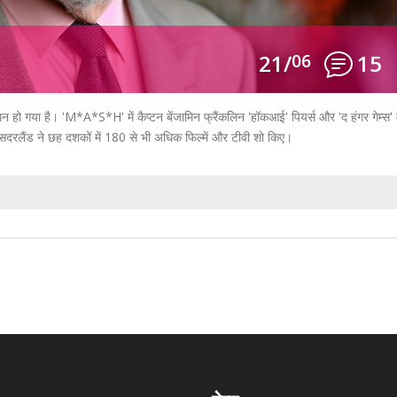
21/
06
15
न हो गया है। 'M*A*S*H' में कैप्टन बेंजामिन फ्रैंकलिन 'हॉकआई' पियर्स और 'द हंगर गेम्स' म
े सदरलैंड ने छह दशकों में 180 से भी अधिक फिल्में और टीवी शो किए।