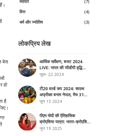
व्यापार
(7)
हैं।
वित्त
(4)
ती
धर्म और ज्योतिष
(3)
लोकप्रिय लेख
े
न बेस
आर्थिक सर्वेक्षण, बजट 2024
LIVE: भारत की जीडीपी वृद्धि
6.5-7% पर पहुंची
जुल॰ 22 2024
बों
ार हो
टी20 वर्ल्ड कप 2024: साउथ
अफ्रीका बनाम नेपाल, मैच 31
ा है
लाइव स्कोर
जून 15 2024
कीजिए।
पीएम मोदी की ऐतिहासिक
अगर
क्रोएशिया यात्रा: भारत-क्रोएशिया
ते
संबंधों में नया अध्याय
जून 19 2025