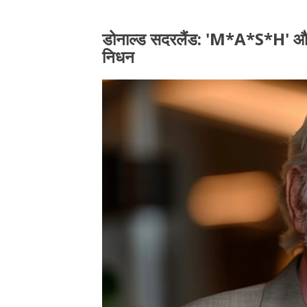
डोनाल्ड सदरलैंड: 'M*A*S*H' और 'द 
निधन