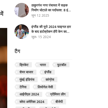
ठाकुरगंज नगर पंचायत में सड़क
निर्माण घोटाले का पर्दाफाश: 8 इंच
ें
की जगह सिर्फ 5 इंच मोटाई की
जून 12 2025
सड़कें बनाई गईं
इंग्लैंड की यूरो 2024 फाइनल हार
के बाद हार्टब्रोकन हॅरी केन का
भावुक संदेश
जुल॰ 15 2024
टैग
क्रिकेट
भारत
फुटबॉल
शेयर बाजार
इंग्लैंड
मुंबई इंडियंस
कांग्रेस
टेनिस
लियोनेल मेसी
आईपीएल 2024
प्रीमियर लीग
कोपा अमेरिका 2024
बीजेपी